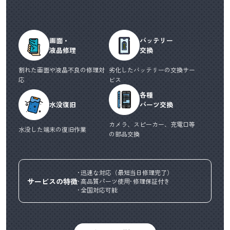
画面・
バッテリー
液晶修理
交換
割れた画面や液晶不良の修理対
劣化したバッテリーの交換サー
応
ビス
各種
水没復旧
パーツ交換
カメラ、スピーカー、充電口等
水没した端末の復旧作業
の部品交換
迅速な対応（最短当日修理完了）
サービスの特徴
高品質パーツ使用
修理保証付き
全国対応可能