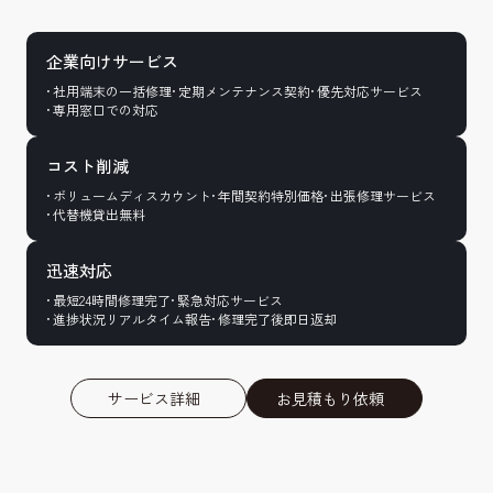
企業向けサービス
社用端末の一括修理
定期メンテナンス契約
優先対応サービス
専用窓口での対応
コスト削減
ボリュームディスカウント
年間契約特別価格
出張修理サービス
代替機貸出無料
迅速対応
最短24時間修理完了
緊急対応サービス
進捗状況リアルタイム報告
修理完了後即日返却
サービス詳細
お見積もり依頼